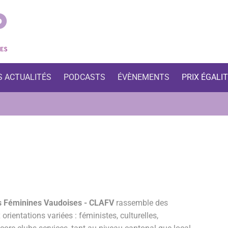
S ACTUALITÉS
PODCASTS
ÉVÈNEMENTS
PRIX ÉGALI
ns Féminines Vaudoises - CLAFV
rassemble des
rientations variées : féministes, culturelles,