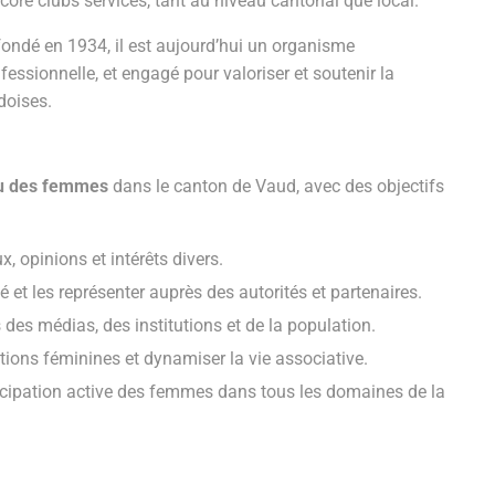
core clubs services, tant au niveau cantonal que local.
ondé en 1934, il est aujourd’hui un organisme
nfessionnelle, et engagé pour valoriser et soutenir la
doises.
eau des femmes
dans le canton de Vaud, avec des objectifs
, opinions et intérêts divers.
 et les représenter auprès des autorités et partenaires.
des médias, des institutions et de la population.
tions féminines et dynamiser la vie associative.
icipation active des femmes dans tous les domaines de la